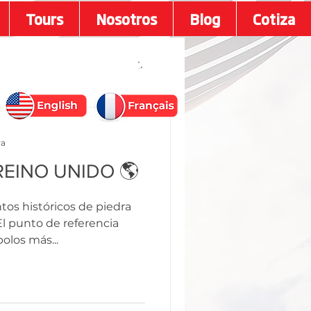
Tours
Nosotros
Blog
Cotiza
ra
EINO UNIDO 🌎
os históricos de piedra
l punto de referencia
olos más...