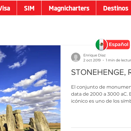
Visa
SIM
Magnicharters
Destinos
Enrique Diaz
2 oct 2019
1 min de lectu
STONEHENGE, R
El conjunto de monument
data de 2000 a 3000 aC. E
icónico es uno de los símb