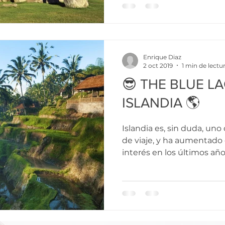
Enrique Diaz
2 oct 2019
1 min de lectu
😎 THE BLUE L
ISLANDIA 🌎
Islandia es, sin duda, uno
de viaje, y ha aumentad