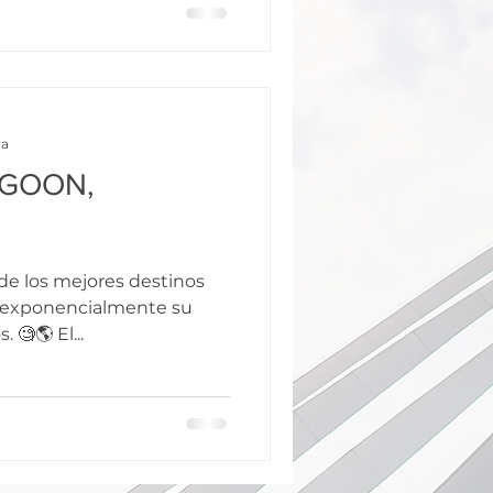
ra
AGOON,
 de los mejores destinos
o exponencialmente su
interés en los últimos años. 🧐🌎 El...