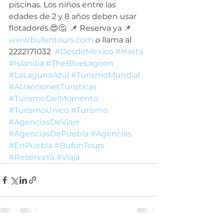
piscinas. Los niños entre las 
edades de 2 y 8 años deben usar 
flotadores.😍🤔  📌 Reserva ya 📌  
www.bufontours.com
 o llama al 
2222171032  
#DesdeMexico
#Hasta
#Islandia
#TheBlueLagoon
#LaLagunaAzul
#TurismoMundial
#AtraccionesTuristicas
#TurismoDelMomento
#TurismoUnico
#Turismo
#AgenciasDeViaje
#AgenciasDePuebla
#Agencias
#EnPuebla
#BufonTours
#ReservaYa
#Viaja